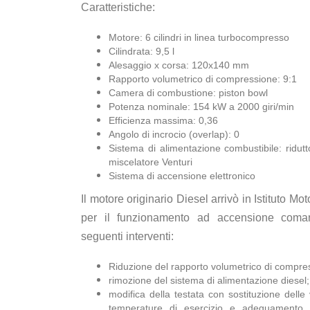
Caratteristiche:
Motore: 6 cilindri in linea turbocompresso
Cilindrata: 9,5 l
Alesaggio x corsa: 120x140 mm
Rapporto volumetrico di compressione: 9:1
Camera di combustione: piston bowl
Potenza nominale: 154 kW a 2000 giri/min
Efficienza massima: 0,36
Angolo di incrocio (overlap): 0
Sistema di alimentazione combustibile: ridutt
miscelatore Venturi
Sistema di accensione elettronico
Il motore originario Diesel arrivò in Istituto Mo
per il funzionamento ad accensione coma
seguenti interventi:
Riduzione del rapporto volumetrico di compre
rimozione del sistema di alimentazione diesel;
modifica della testata con sostituzione delle 
temperature di esercizio e adeguamento de