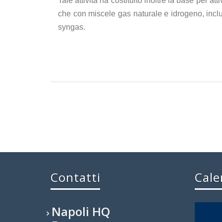
Tale attività ha costituito inoltre la base per 
che con miscele gas naturale e idrogeno, inclu
syngas.
Contatti
Cale
Napoli HQ