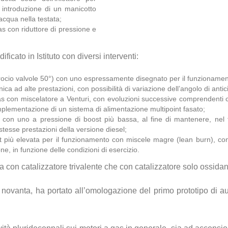
 introduzione di un manicotto
acqua nella testata;
as con riduttore di pressione e
icato in Istituto con diversi interventi:
crocio valvole 50°) con uno espressamente disegnato per il funzioname
ica ad alte prestazioni, con possibilità di variazione dell’angolo di antic
s con miscelatore a Venturi, con evoluzioni successive comprendenti con
mplementazione di un sistema di alimentazione multipoint fasato;
ne con uno a pressione di boost più bassa, al fine di mantenere, n
stesse prestazioni della versione diesel;
 più elevata per il funzionamento con miscele magre (lean burn), con
e, in funzione delle condizioni di esercizio.
ia con catalizzatore trivalente che con catalizzatore solo ossidan
ni novanta, ha portato all’omologazione del primo prototipo di 