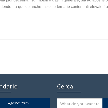
attività pluridecennali sui motori a gas in generale, sia ad accen
dendo tra queste anche miscele ternarie contenenti elevate fra
ndario
Cerca
Agosto: 2026