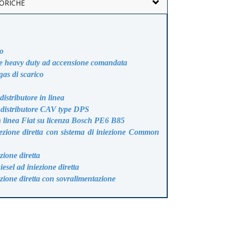
ORICHE
o
le heavy duty ad accensione comandata
as di scarico
 distributore in linea
 distributore CAV type DPS
n linea Fiat su licenza Bosch PE6 B85
ezione diretta con sistema di iniezione Common
zione diretta
esel ad iniezione diretta
zione diretta con sovralimentazione